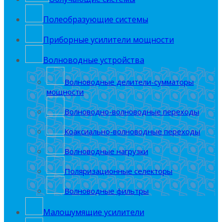
Полеобрaзующие системы
Приборные усилители мощности
Волноводные устройства
Волноводные делители-сумматоры
мощности
Волноводно-волноводные переходы
Коаксиально-волноводные переходы
Волноводные нагрузки
Поляризационные селекторы
Волноводные фильтры
Малошумящие усилители