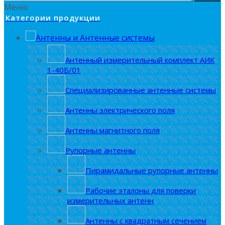
Меню
Категории продукции
Антенны и Антенные системы
Антенный измерительный комплект АИК
1-40Б/01
Специализированные антенные системы
Антенны электрического поля
Антенны магнитного поля
Рупорные антенны
Пирамидальные рупорные антенны
Рабочие эталоны для поверки
измерительных антенн
Антенны с квадратным сечением