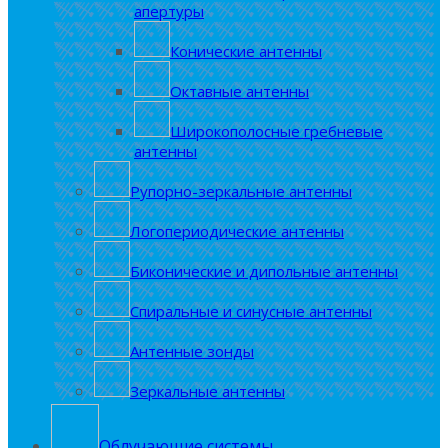
апертуры
Конические антенны
Октавные антенны
Широкополосные гребневые
антенны
Рупорно-зеркальные антенны
Логопериодические антенны
Биконические и дипольные антенны
Спиральные и синусные антенны
Антенные зонды
Зеркальные антенны
Облучающие системы