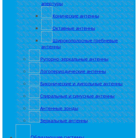
апертуры
Конические антенны
Октавные антенны
Широкополосные гребневые
антенны
Рупорно-зеркальные антенны
Логопериодические антенны
Биконические и дипольные антенны
Спиральные и синусные антенны
Антенные зонды
Зеркальные антенны
Облучающие системы