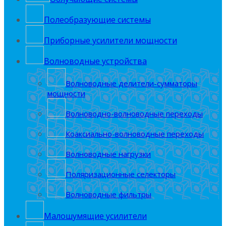
Полеобрaзующие системы
Приборные усилители мощности
Волноводные устройства
Волноводные делители-сумматоры
мощности
Волноводно-волноводные переходы
Коаксиально-волноводные переходы
Волноводные нагрузки
Поляризационные селекторы
Волноводные фильтры
Малошумящие усилители