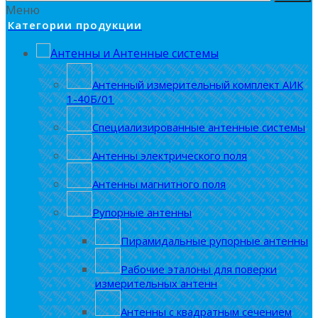
Меню
Категории продукции
Антенны и Антенные системы
Антенный измерительный комплект АИК
1-40Б/01
Специализированные антенные системы
Антенны электрического поля
Антенны магнитного поля
Рупорные антенны
Пирамидальные рупорные антенны
Рабочие эталоны для поверки
измерительных антенн
Антенны с квадратным сечением