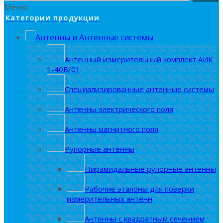
Меню
Категории продукции
Антенны и Антенные системы
Антенный измерительный комплект АИК
1-40Б/01
Специализированные антенные системы
Антенны электрического поля
Антенны магнитного поля
Рупорные антенны
Пирамидальные рупорные антенны
Рабочие эталоны для поверки
измерительных антенн
Антенны с квадратным сечением