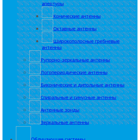
апертуры
Конические антенны
Октавные антенны
Широкополосные гребневые
антенны
Рупорно-зеркальные антенны
Логопериодические антенны
Биконические и дипольные антенны
Спиральные и синусные антенны
Антенные зонды
Зеркальные антенны
Облучающие системы