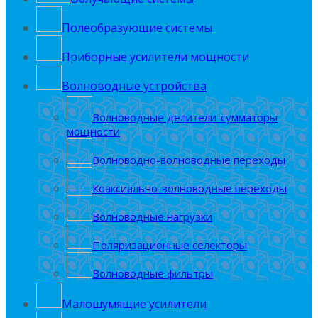
Полеобрaзующие системы
Приборные усилители мощности
Волноводные устройства
Волноводные делители-сумматоры
мощности
Волноводно-волноводные переходы
Коаксиально-волноводные переходы
Волноводные нагрузки
Поляризационные селекторы
Волноводные фильтры
Малошумящие усилители