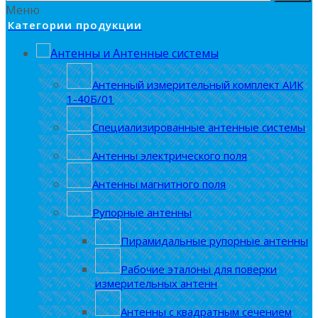
Меню
Категории продукции
Антенны и Антенные системы
Антенный измерительный комплект АИК
1-40Б/01
Специализированные антенные системы
Антенны электрического поля
Антенны магнитного поля
Рупорные антенны
Пирамидальные рупорные антенны
Рабочие эталоны для поверки
измерительных антенн
Антенны с квадратным сечением