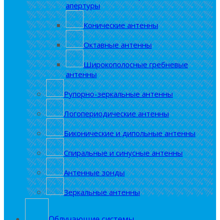
апертуры
Конические антенны
Октавные антенны
Широкополосные гребневые
антенны
Рупорно-зеркальные антенны
Логопериодические антенны
Биконические и дипольные антенны
Спиральные и синусные антенны
Антенные зонды
Зеркальные антенны
Облучающие системы