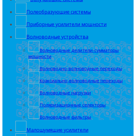
Полеобрaзующие системы
Приборные усилители мощности
Волноводные устройства
Волноводные делители-сумматоры
мощности
Волноводно-волноводные переходы
Коаксиально-волноводные переходы
Волноводные нагрузки
Поляризационные селекторы
Волноводные фильтры
Малошумящие усилители