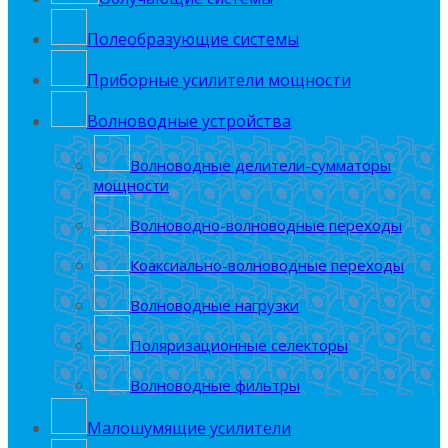
Полеобрaзующие системы
Приборные усилители мощности
Волноводные устройства
Волноводные делители-сумматоры
мощности
Волноводно-волноводные переходы
Коаксиально-волноводные переходы
Волноводные нагрузки
Поляризационные селекторы
Волноводные фильтры
Малошумящие усилители