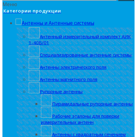
Меню
Категории продукции
Антенны и Антенные системы
Антенный измерительный комплект АИК
1-40Б/01
Специализированные антенные системы
Антенны электрического поля
Антенны магнитного поля
Рупорные антенны
Пирамидальные рупорные антенны
Рабочие эталоны для поверки
измерительных антенн
Антенны с квадратным сечением