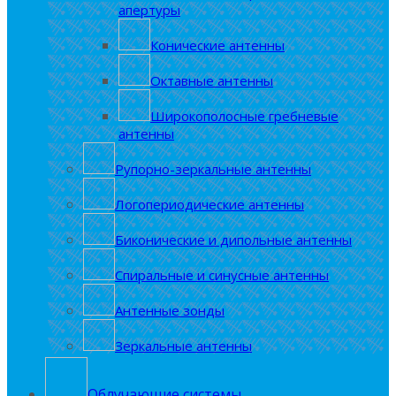
апертуры
Конические антенны
Октавные антенны
Широкополосные гребневые
антенны
Рупорно-зеркальные антенны
Логопериодические антенны
Биконические и дипольные антенны
Спиральные и синусные антенны
Антенные зонды
Зеркальные антенны
Облучающие системы