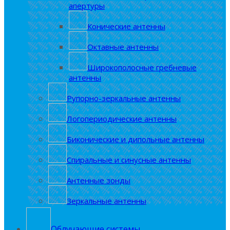
апертуры
Конические антенны
Октавные антенны
Широкополосные гребневые
антенны
Рупорно-зеркальные антенны
Логопериодические антенны
Биконические и дипольные антенны
Спиральные и синусные антенны
Антенные зонды
Зеркальные антенны
Облучающие системы