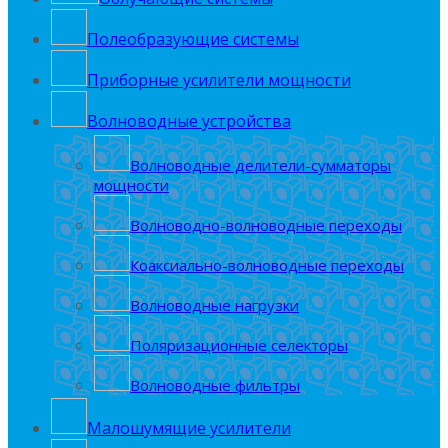
Полеобрaзующие системы
Приборные усилители мощности
Волноводные устройства
Волноводные делители-сумматоры
мощности
Волноводно-волноводные переходы
Коаксиально-волноводные переходы
Волноводные нагрузки
Поляризационные селекторы
Волноводные фильтры
Малошумящие усилители