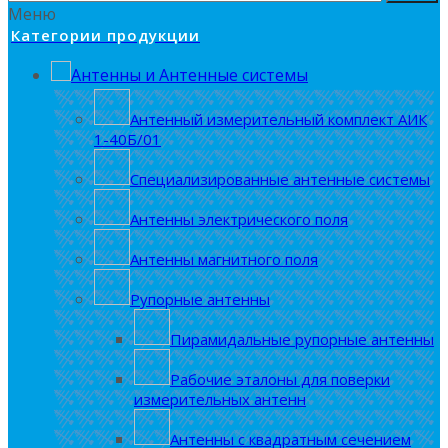
Меню
Категории продукции
Антенны и Антенные системы
Антенный измерительный комплект АИК
1-40Б/01
Специализированные антенные системы
Антенны электрического поля
Антенны магнитного поля
Рупорные антенны
Пирамидальные рупорные антенны
Рабочие эталоны для поверки
измерительных антенн
Антенны с квадратным сечением