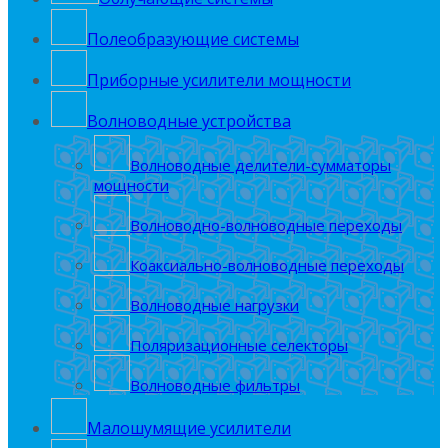
Полеобрaзующие системы
Приборные усилители мощности
Волноводные устройства
Волноводные делители-сумматоры
мощности
Волноводно-волноводные переходы
Коаксиально-волноводные переходы
Волноводные нагрузки
Поляризационные селекторы
Волноводные фильтры
Малошумящие усилители