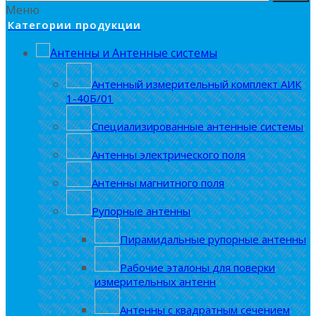
Меню
Категории продукции
Антенны и Антенные системы
Антенный измерительный комплект АИК
1-40Б/01
Специализированные антенные системы
Антенны электрического поля
Антенны магнитного поля
Рупорные антенны
Пирамидальные рупорные антенны
Рабочие эталоны для поверки
измерительных антенн
Антенны с квадратным сечением