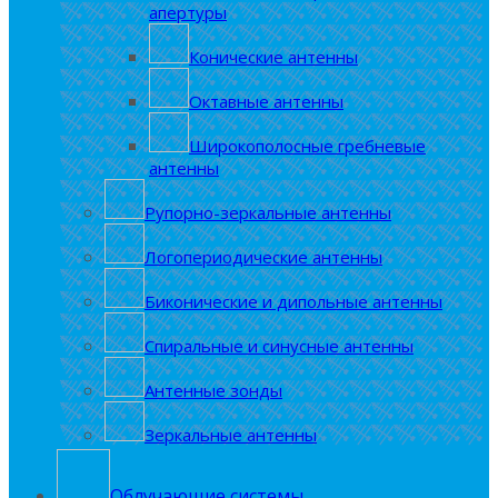
апертуры
Конические антенны
Октавные антенны
Широкополосные гребневые
антенны
Рупорно-зеркальные антенны
Логопериодические антенны
Биконические и дипольные антенны
Спиральные и синусные антенны
Антенные зонды
Зеркальные антенны
Облучающие системы